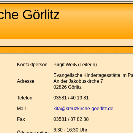
he Görlitz
Kontaktperson
Birgit Weiß (Leiterin)
Evangelische Kindertagesstätte im P
Adresse
An der Jakobuskirche 7
02826 Görlitz
Telefon
03581 / 40 19 81
Mail
kita@kreuzkirche-goerlitz.de
Fax
03581 / 87 82 38
6:30 - 16:30 Uhr
Öffnungszeiten