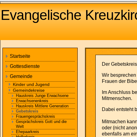
Evangelische Kreuzkirc
Startseite
Der Gebetskreis
Gottesdienste
Wir besprechen 
Gemeinde
Frauen der Bibel
Kinder und Jugend
Gemeindekreise
Im Anschluss be
Hauskreis Junge Erwachsene
Mitmenschen.
Erwachsenenkreis
Hauskreis Mittlere Generation
Dabei entsteht 
Gebetskreis
Frauengesprächskreis
Mitmachen kann 
Gesprächskreis Gott und die
Welt
oder (nicht ano
Ehepaarkreis
ebenfalls am ein
Helferkreis